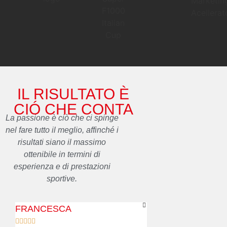
IL RISULTATO È
CIÓ CHE CONTA
La passione è ciò che ci spinge
nel fare tutto il meglio, affinché i
risultati siano il massimo
ottenibile in termini di
esperienza e di prestazioni
sportive.
FRANCESCA
ELENA









