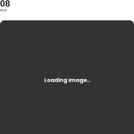
08
AUG