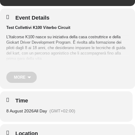
Event Details
Test Collettivi K100 Viterbo Circuit
L’Italcorse K100 nasce su iniziativa della casa costruttrice e della
Giokart Driver Development Program. È rivolta alla formazione dei
piloti dagli 8 ai 18 anni, che desiderano imparare le tecniche di guida
del kart, con un percorso agonistico che li accompagnerà fino alla
prima gara della vita.
Questa giornata di test è da considerare come una lezione racing, in
una pista in cui si fanno gare internazionali.
MORE
Il programma si sviluppa con un percorso di 10 lezioni in cui il pilota
parteciperà alla parte teorica ed ai turni di guida in pista con il kart
K100 gestito dal Team Italcorse.
Time
Per approfondire vai alla pagina del sito>>
8 August 2026
All Day
(GMT+02:00)
Location