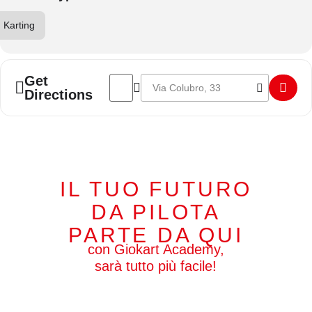
Karting
Address - Italcorse K100 Test Collettivi []
Destination Address - Italcorse K100 Test
Get
Directions
IL TUO FUTURO
DA PILOTA
PARTE DA QUI
con Giokart Academy,
sarà tutto più facile!