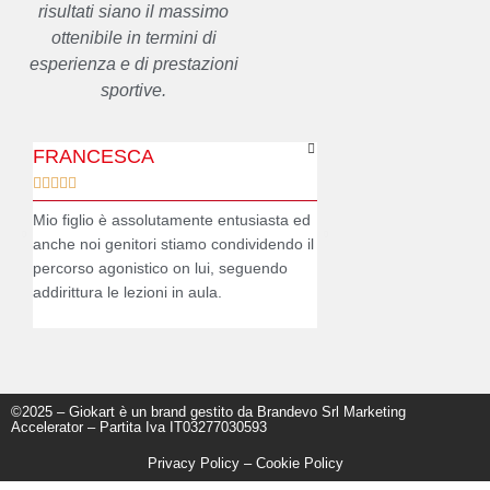
risultati siano il massimo
ottenibile in termini di
esperienza e di prestazioni
sportive.
FRANCESCA
ELENA










Mio figlio è assolutamente entusiasta ed
Vedere Andrea con il sorri
anche noi genitori stiamo condividendo il
casco è un'emozione unic
percorso agonistico on lui, seguendo
sul podio di una gara ve
addirittura le lezioni in aula.
che si realizza. Grazie al
©2025 – Giokart è un brand gestito da Brandevo Srl Marketing
Accelerator – Partita Iva IT03277030593
Privacy Policy
–
Cookie Policy