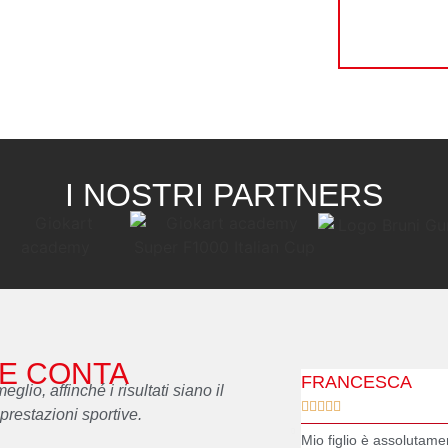
I NOSTRI PARTNERS
HE CONTA
FRANCESCA
glio, affinché i risultati siano il





prestazioni sportive.
Mio figlio è assolutame