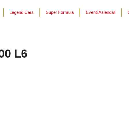
Legend Cars
Super Formula
Eventi Aziendali
00 L6