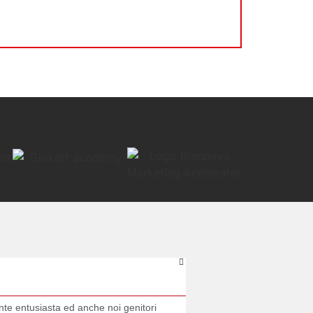
ELENA





nte entusiasta ed anche noi genitori
Vedere Andrea con il sorriso