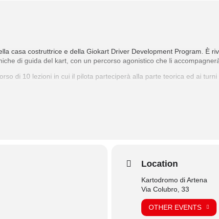
ella casa costruttrice e della Giokart Driver Development Program. È rivol
iche di guida del kart, con un percorso agonistico che li accompagnerà f
o di 10 lezioni in cui il pilota parteciperà alla parte teorica ed ai turni 
sito>>
Location
Kartodromo di Artena
Via Colubro, 33
OTHER EVENTS