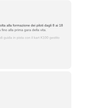
ta alla formazione dei piloti dagli 8 ai 18
ino alla prima gara della vita.
di guida in pista con il kart K100 gestito