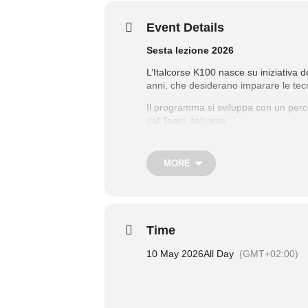
Event Details
Sesta lezione 2026
L’Italcorse K100 nasce su iniziativa d
anni, che desiderano imparare le tecn
Il programma si sviluppa con un percors
dal Team Italcorse.
Per approfondire vai alla pagina del 
MORE
Time
10 May 2026
All Day
(GMT+02:00)