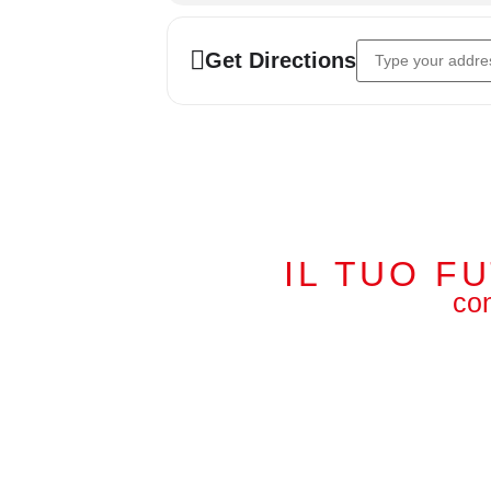
Address - Italcorse
Get Directions
IL TUO F
con