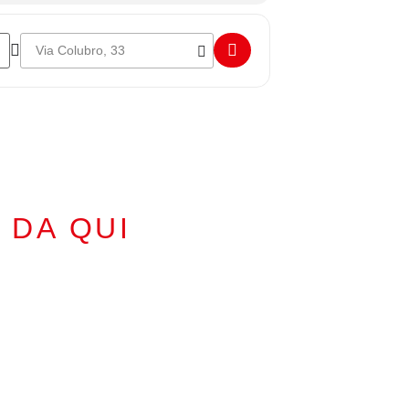
Destination Address - Italcorse K100 L6 []
 DA QUI