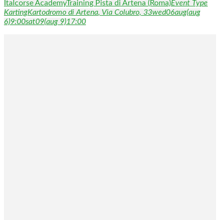
Italcorse Academy
Training Pista di Artena (Roma)
Event Type
Karting
Kartodromo di Artena
, Via Colubro, 33
wed
06
aug
(aug
6)
9:00
sat
09
(aug 9)
17:00