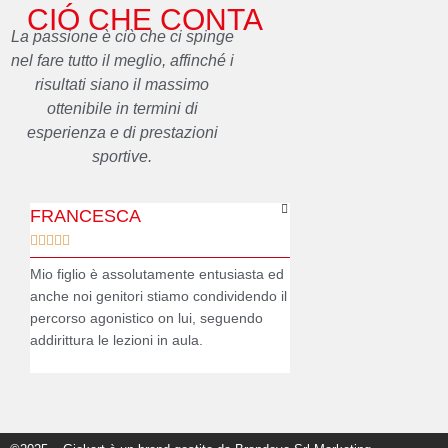
CIÓ CHE CONTA
La passione è ciò che ci spinge
nel fare tutto il meglio, affinché i
risultati siano il massimo
ottenibile in termini di
esperienza e di prestazioni
sportive.
FRANCESCA
ELENA










Mio figlio è assolutamente entusiasta ed
Vedere Andrea con il sorri
anche noi genitori stiamo condividendo il
casco è un'emozione unic
percorso agonistico on lui, seguendo
sul podio di una gara ve
addirittura le lezioni in aula.
che si realizza. Grazie al