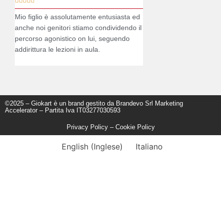










Mio figlio è assolutamente entusiasta ed
Vedere Andrea con il sorri
anche noi genitori stiamo condividendo il
casco è un'emozione unic
percorso agonistico on lui, seguendo
sul podio di una gara ve
addirittura le lezioni in aula.
che si realizza. Grazie al
©2025 – Giokart è un brand gestito da Brandevo Srl Marketing
Accelerator – Partita Iva IT03277030593
Privacy Policy
–
Cookie Policy
English
(
Inglese
)
Italiano