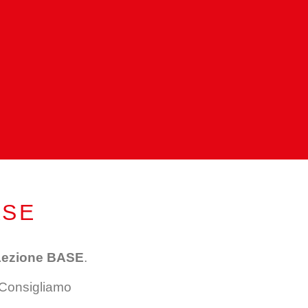
ASE
Lezione BASE
.
. Consigliamo