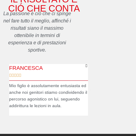
CIÓ CHE CONTA
La passione è ciò che ci spinge
nel fare tutto il meglio, affinché i
risultati siano il massimo
ottenibile in termini di
esperienza e di prestazioni
sportive.
FRANCESCA
ELENA










Mio figlio è assolutamente entusiasta ed
Vedere Andrea con il sorri
anche noi genitori stiamo condividendo il
casco è un'emozione unic
percorso agonistico on lui, seguendo
sul podio di una gara ve
addirittura le lezioni in aula.
che si realizza. Grazie al