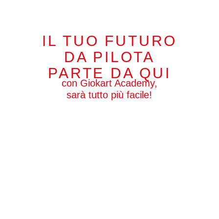
Perché il motorsport non è soltanto velocità.
È disciplina.
Mentalità.
IL TUO FUTURO
Precisione.
Crescita personale.
DA PILOTA
Per approfondire vai alla pagina del sito dedicato>>
PARTE DA QUI
con Giokart Academy,
sarà tutto più facile!