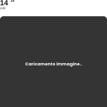
18
14
LUG