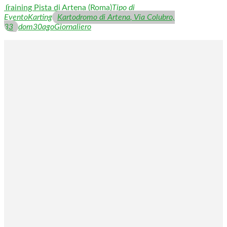
Training Pista di Artena (Roma)
Tipo di
Evento
Karting
Kartodromo di Artena
, Via Colubro,
33
dom
30
ago
Giornaliero