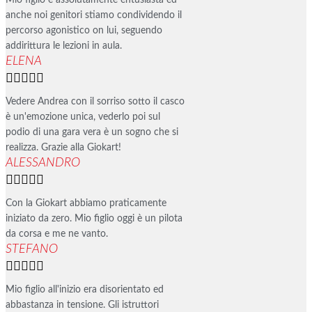
Mio figlio è assolutamente entusiasta ed
anche noi genitori stiamo condividendo il
percorso agonistico on lui, seguendo
addirittura le lezioni in aula.
ELENA





Vedere Andrea con il sorriso sotto il casco
è un'emozione unica, vederlo poi sul
podio di una gara vera è un sogno che si
realizza. Grazie alla Giokart!
ALESSANDRO





Con la Giokart abbiamo praticamente
iniziato da zero. Mio figlio oggi è un pilota
da corsa e me ne vanto.
STEFANO





Mio figlio all'inizio era disorientato ed
abbastanza in tensione. Gli istruttori