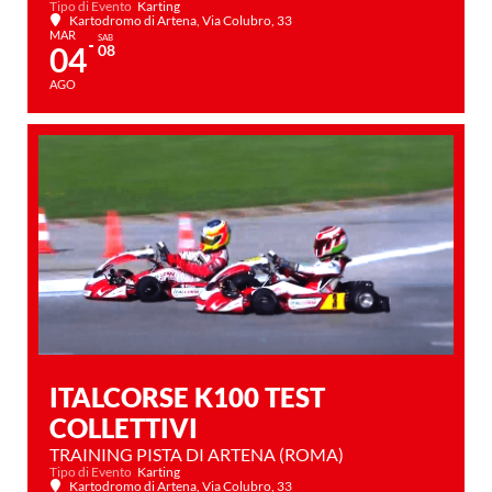
Tipo di Evento
Karting
Kartodromo di Artena
, Via Colubro, 33
MAR
SAB
04
08
AGO
ITALCORSE K100 TEST
COLLETTIVI
TRAINING PISTA DI ARTENA (ROMA)
Tipo di Evento
Karting
Kartodromo di Artena
, Via Colubro, 33