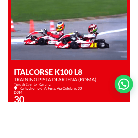
ITALCORSE K100 L8
TRAINING PISTA DI ARTENA (ROMA)
Tipo di Evento
Karting
Kartodromo di Artena
, Via Colubro, 33
DOM
30
AGO
IL TUO FUTURO