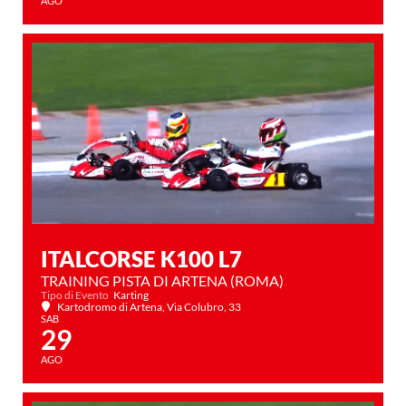
AGO
ITALCORSE K100 L7
TRAINING PISTA DI ARTENA (ROMA)
Tipo di Evento
Karting
Kartodromo di Artena
, Via Colubro, 33
SAB
29
AGO