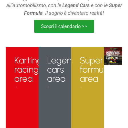
all’automobilismo, con le
Legend Cars
e con le
Super
Formula
. Il sogno è diventato realtà!
Scopri il calendario >>
Karting
Legend
Super
racing
cars
formula
area
area
area